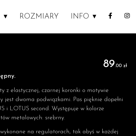
P
ROZMIARY
INFO
89
.00 zł
tępny.
y z elastycznej, czarnej koronki o motywie
 jest dwoma podwiązkami. Pas pięknie dopełni
US i LOTUS second. Występuje w kolorze
tów metalowych: srebrny.
y wykonane na regulatorach, tak abyś w każdej