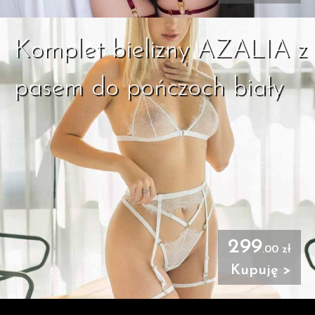
Komplet bielizny AZALIA z
pasem do pończoch biały
299
.00 zł
Kupuję >