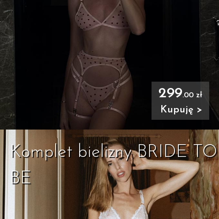
299
.00 zł
Kupuję >
Komplet bielizny BRIDE TO
BE