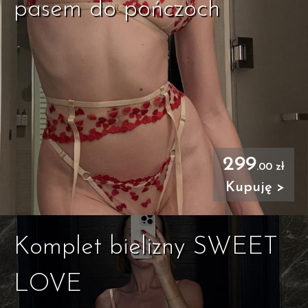
pasem do pończoch
299
.00 zł
Kupuję >
Komplet bielizny SWEET
LOVE