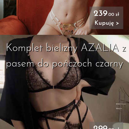
239
.00 zł
Kupuję >
Komplet bielizny AZALIA z
pasem do pończoch czarny
299