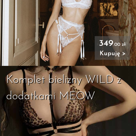
349
.00 zł
Kupuję >
Komplet bielizny WILD z
dodatkami MEOW