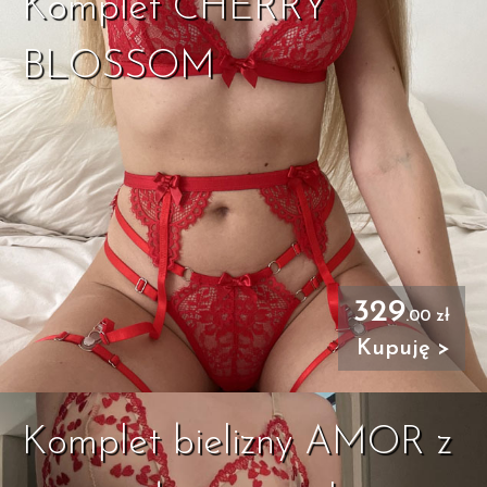
Komplet CHERRY
BLOSSOM
329
.00 zł
Kupuję >
Komplet bielizny AMOR z