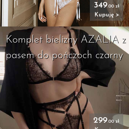
349
.00 zł
Kupuję >
Komplet bielizny AZALIA z
pasem do pończoch czarny
299
.00 zł