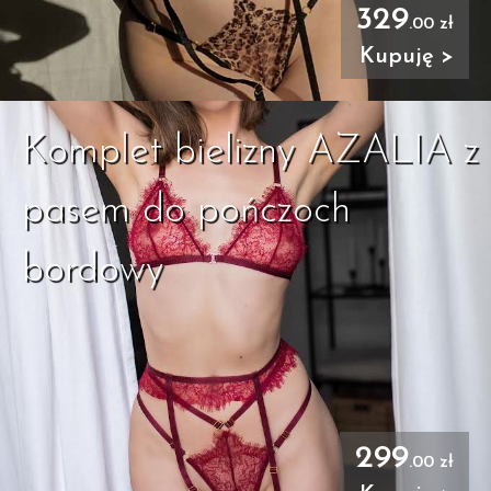
329
.00 zł
Kupuję >
Komplet bielizny AZALIA z
pasem do pończoch
bordowy
299
.00 zł