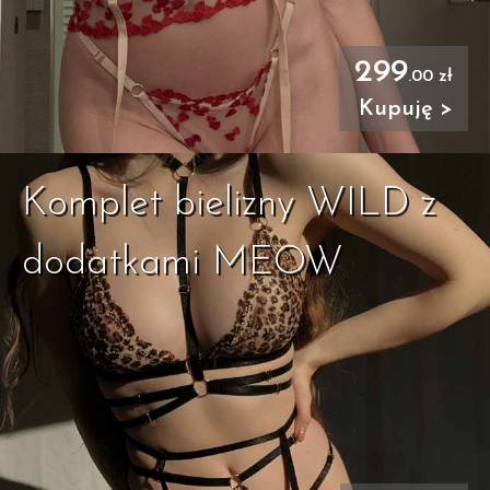
299
.00 zł
Kupuję >
Komplet bielizny WILD z
dodatkami MEOW