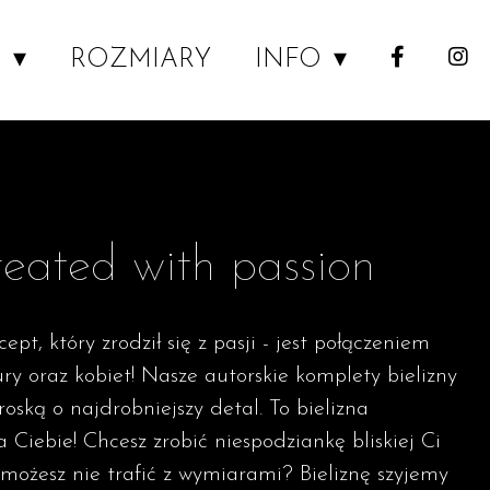
P
ROZMIARY
INFO
reated with passion
ept, który zrodził się z pasji - jest połączeniem
ury oraz kobiet! Nasze autorskie komplety bielizny
roską o najdrobniejszy detal. To bielizna
 Ciebie! Chcesz zrobić niespodziankę bliskiej Ci
e możesz nie trafić z wymiarami? Bieliznę szyjemy