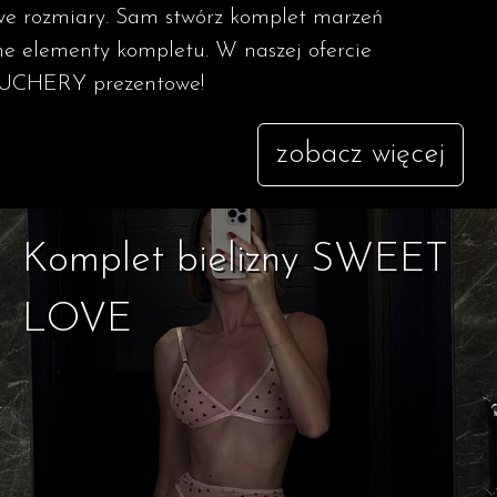
we rozmiary. Sam stwórz komplet marzeń
ne elementy kompletu. W naszej ofercie
OUCHERY prezentowe!
zobacz więcej
Komplet bielizny SWEET
LOVE