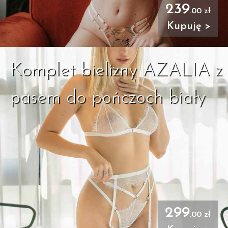
239
.00 zł
Kupuję >
Komplet bielizny AZALIA z
pasem do pończoch biały
299
.00 zł