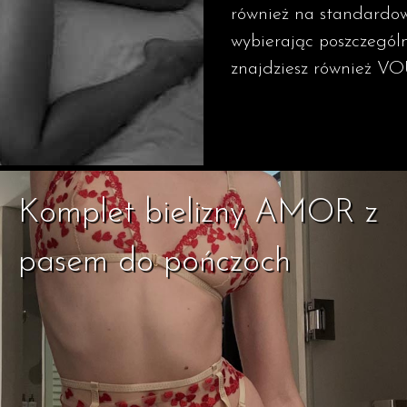
również na standardo
wybierając poszczegól
znajdziesz również V
Komplet bielizny AMOR z
pasem do pończoch