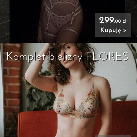
299
.00 zł
Kupuję >
Komplet bielizny FLORES