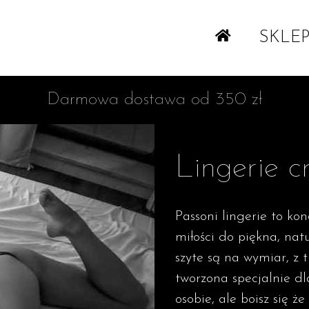
SKLE
Darmowa dostawa od 350 zł
Lingerie c
Passoni lingerie to konc
miłości do piękna, nat
szyte są na wymiar, z t
tworzona specjalnie dla
osobie, ale boisz się ż