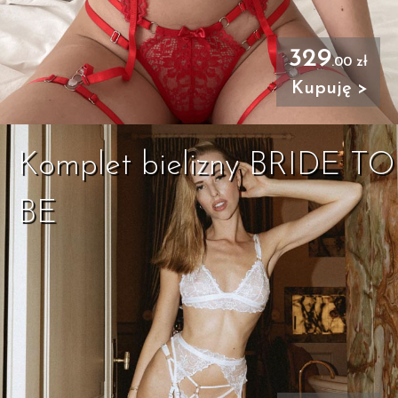
329
.00 zł
Kupuję >
Komplet bielizny BRIDE TO
BE