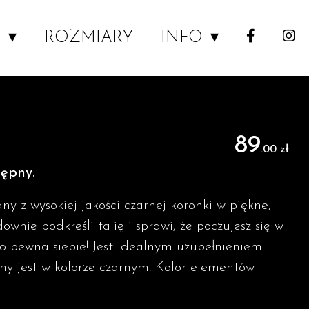
P
ROZMIARY
INFO
89
.00 zł
tępny.
ny z wysokiej jakości czarnej koronki w piękne,
downie podkreśli talię i sprawi, że poczujesz się w
o pewna siebie! Jest idealnym uzupełnieniem
ny jest w kolorze czarnym. Kolor elementów