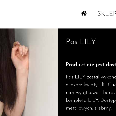
SKLE
Pas LILY
Produkt nie jest dos
Pas LILY został wykona
okazałe kwiaty lilii. Cu
nim wyjątkowa i bardz
kompletu LILY. Dostęp
metalowych: srebrny.