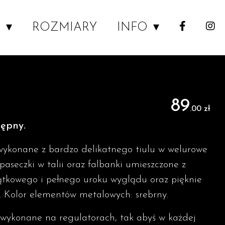
P
ROZMIARY
INFO
89
.00 zł
tępny.
wykonane z bardzo delikatnego tiulu w welurowe
aseczki w talii oraz falbanki umieszczone z
tkowego i pełnego uroku wyglądu oraz pięknie
. Kolor elementów metalowych: srebrny.
y wykonane na regulatorach, tak abyś w każdej